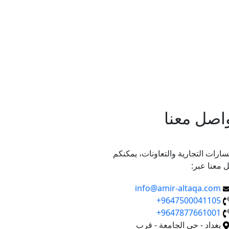
واصل معنا
سارات التجارية والتعاونات، يمكنكم
 معنا عبر:
info@amir-altaqa.com
9647500041105+
9647877661001+
بغداد - حي الجامعة - قرب