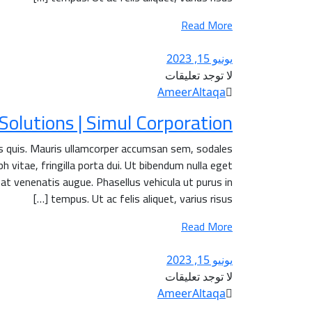
Read More
يونيو 15, 2023
لا توجد تعليقات
AmeerAltaqa
lutions | Simul Corporation.
is quis. Mauris ullamcorper accumsan sem, sodales
h vitae, fringilla porta dui. Ut bibendum nulla eget
 at venenatis augue. Phasellus vehicula ut purus in
tempus. Ut ac felis aliquet, varius risus […]
Read More
يونيو 15, 2023
لا توجد تعليقات
AmeerAltaqa