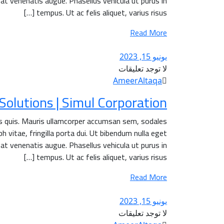
 at venenatis augue. Phasellus vehicula ut purus in
tempus. Ut ac felis aliquet, varius risus […]
Read More
يونيو 15, 2023
لا توجد تعليقات
AmeerAltaqa
lutions | Simul Corporation.
is quis. Mauris ullamcorper accumsan sem, sodales
h vitae, fringilla porta dui. Ut bibendum nulla eget
 at venenatis augue. Phasellus vehicula ut purus in
tempus. Ut ac felis aliquet, varius risus […]
Read More
يونيو 15, 2023
لا توجد تعليقات