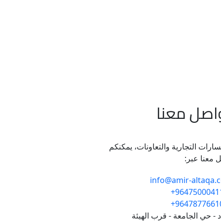
واصل معنا
سارات التجارية والتعاونات، يمكنكم
 معنا عبر:
info@amir-altaqa.
96475000411
96478776610
د - حي الجامعة - قرب الهيئة