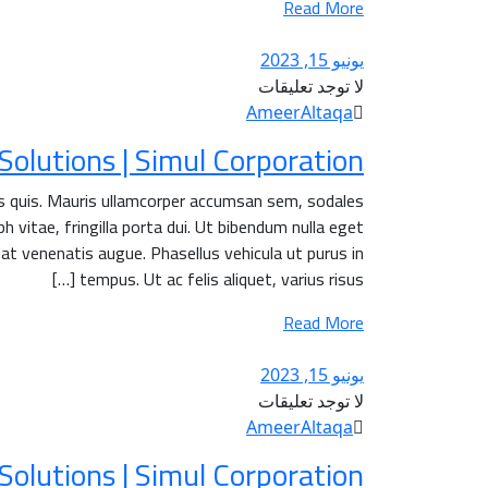
Read More
يونيو 15, 2023
لا توجد تعليقات
AmeerAltaqa
olutions | Simul Corporation.
is quis. Mauris ullamcorper accumsan sem, sodales
h vitae, fringilla porta dui. Ut bibendum nulla eget
 at venenatis augue. Phasellus vehicula ut purus in
tempus. Ut ac felis aliquet, varius risus […]
Read More
يونيو 15, 2023
لا توجد تعليقات
AmeerAltaqa
lutions | Simul Corporation.