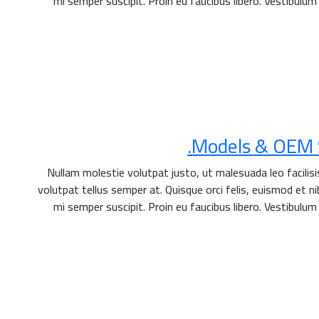
mi semper suscipit. Proin eu faucibus libero. Vestibulum
Models & OEM So
Nullam molestie volutpat justo, ut malesuada leo facilis
volutpat tellus semper at. Quisque orci felis, euismod et nib
mi semper suscipit. Proin eu faucibus libero. Vestibulum