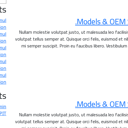
ts
Models & OEM So
mul
on.
Nullam molestie volutpat justo, ut malesuada leo facilis
mul
volutpat tellus semper at. Quisque orci felis, euismod et nib
on.
mi semper suscipit. Proin eu faucibus libero. Vestibulum
mul
on.
mul
on.
mul
on.
ts
Models & OEM So
min
IT.
Nullam molestie volutpat justo, ut malesuada leo facilis
volutpat tellus semper at. Quisque orci felis, euismod et nib