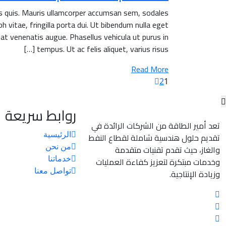
is quis. Mauris ullamcorper accumsan sem, sodales
h vitae, fringilla porta dui. Ut bibendum nulla eget
 at venenatis augue. Phasellus vehicula ut purus in
tempus. Ut ac felis aliquet, varius risus […]
Read More
2
1
روابط سريعة
تعد أمير الطاقة من الشركات الرائدة في
الرئيسية
تقديم حلول هندسية شاملة لقطاع النفط
من نحن
والغاز، حيث تقدم تقنيات متقدمة
خدماتنا
وخدمات مبتكرة لتعزيز كفاءة العمليات
تواصل معنا
وزيادة الإنتاجية.