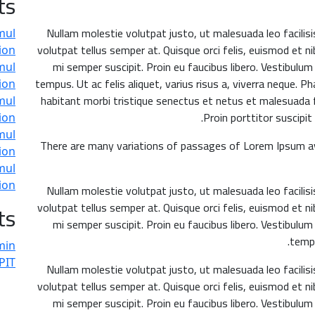
ts
Nullam molestie volutpat justo, ut malesuada leo facilis
mul
volutpat tellus semper at. Quisque orci felis, euismod et nib
on.
mi semper suscipit. Proin eu faucibus libero. Vestibulum
mul
tempus. Ut ac felis aliquet, varius risus a, viverra neque. P
on.
habitant morbi tristique senectus et netus et malesuada f
mul
Proin porttitor suscipit
on.
mul
There are many variations of passages of Lorem Ipsum ava
on.
mul
on.
Nullam molestie volutpat justo, ut malesuada leo facilis
ts
volutpat tellus semper at. Quisque orci felis, euismod et nib
mi semper suscipit. Proin eu faucibus libero. Vestibulum
tempu
min
IT.
Nullam molestie volutpat justo, ut malesuada leo facilis
volutpat tellus semper at. Quisque orci felis, euismod et nib
mi semper suscipit. Proin eu faucibus libero. Vestibulum