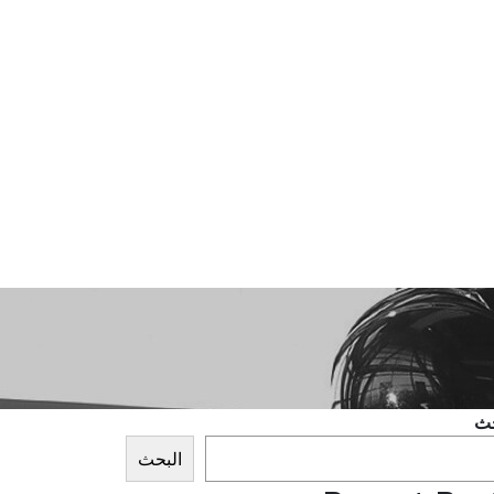
حث
البحث